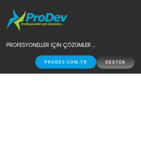
Skip
to
content
PROFESYONELLER İÇİN ÇÖZÜMLER …
PRODEV.COM.TR
DESTEK