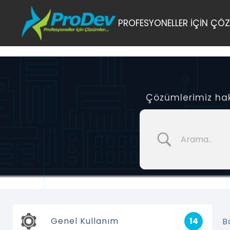
Skip
PROFESYONELLER İÇİN ÇÖZ
to
content
Çözümlerimiz hakk
Genel Kullanım
14
B