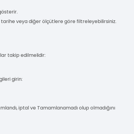
gösterir.
arihe veya diğer ölçütlere göre filtreleyebilirsiniz.
ar takip edilmelidir:
leri girin:
amamlandı, iptal ve Tamamlanamadı olup olmadığını