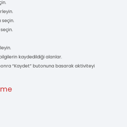
çin.
rleyin.
ı seçin.
 seçin.
leyin.
 bilgilerin kaydedildiği alanlar.
 sonra “Kaydet” butonuna basarak aktiviteyi
ilme