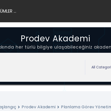
ÜMLER …
Prodev Akademi
ında her türlü bilgiye ulaşabileceğiniz akadem
aşlangıç
Prodev Akademi
Planlama Görev Yöneti