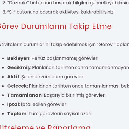
“Düzenle” butonuna basarak bilgileri güncelleyebilirsini
“Sil” butonuna basarak aktiviteyi kaldırabilirsiniz.
örev Durumlarını Takip Etme
ktivitelerin durumlarını takip edebilmek için “Görev Toplamla
Bekleyen
: Henüz başlanmamış görevler.
Gecikmiş
: Planlanan tarihten sonra tamamlanmayan 
Aktif
: Şu an devam eden görevler.
Gelecek:
Planlanan tarihten önce tamamlanması bek
Tamamlanan
: Başarıyla bitirilmiş görevler.
İptal:
İptal edilen görevler.
Toplam
: Tüm görevlerin sayısal özeti.
iltreleme ve Raporlama