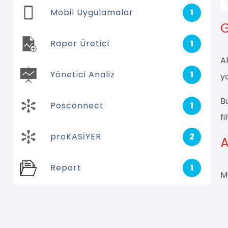
Mobil Uygulamalar
1
G
Rapor Üretici
1
Ak
Yönetici Analiz
1
ya
B
Posconnect
1
fi
proKASİYER
2
A
Report
1
Mo