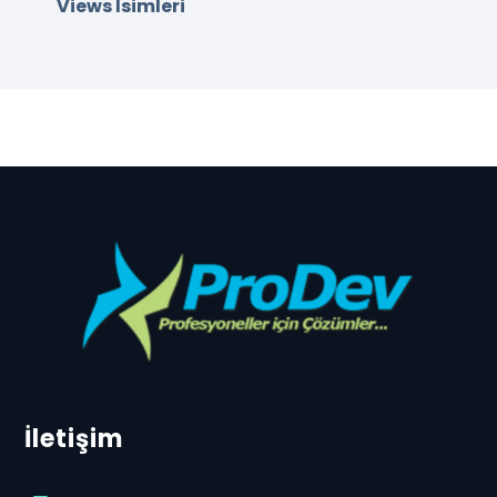
Views İsimleri
İletişim