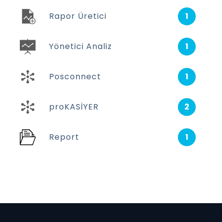
Rapor Üretici
1
Yönetici Analiz
1
Posconnect
1
proKASİYER
2
Report
1