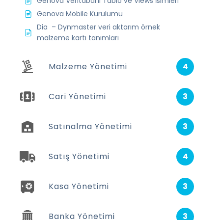
Genova Veritabanı Tablo ve Views İsimleri
Genova Mobile Kurulumu
Dia – Dynmaster veri aktarım örnek
malzeme kartı tanımları
Malzeme Yönetimi
4
Cari Yönetimi
3
Satınalma Yönetimi
3
Satış Yönetimi
4
Kasa Yönetimi
3
Banka Yönetimi
3