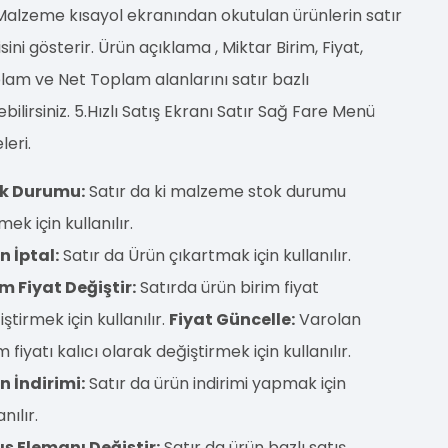
Malzeme kısayol ekranından okutulan ürünlerin satır
isini gösterir. Ürün açıklama , Miktar Birim, Fiyat,
lam ve Net Toplam alanlarını satır bazlı
bilirsiniz. 5.Hızlı Satış Ekranı Satır Sağ Fare Menü
leri.
k Durumu:
Satır da ki malzeme stok durumu
ek için kullanılır.
n İptal:
Satır da Ürün çıkartmak için kullanılır.
im Fiyat Değiştir:
Satırda ürün birim fiyat
ştirmek için kullanılır.
Fiyat Güncelle:
Varolan
m fiyatı kalıcı olarak değiştirmek için kullanılır.
n İndirimi:
Satır da ürün indirimi yapmak için
anılır.
ış Elemanı Değiştir:
Satır da ürün bazlı satış