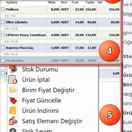
ve 
bilg
Top
göre
Öğe
Sto
görm
Ürü
Bir
deği
biri
Ürü
kull
Sat