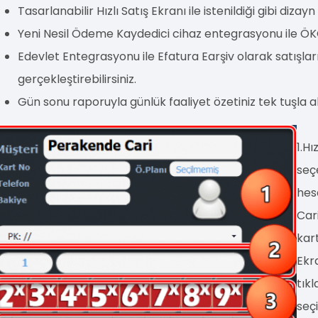
Tasarlanabilir Hızlı Satış Ekranı ile istenildiği gibi diza
Yeni Nesil Ödeme Kaydedici cihaz entegrasyonu ile ÖKC d
Edevlet Entegrasyonu ile Efatura Earşiv olarak satışlar
gerçekleştirebilirsiniz.
Gün sonu raporuyla günlük faaliyet özetiniz tek tuşla ala
1.Hı
seçe
hes
Cari
kart
Ekr
tıkl
seçi