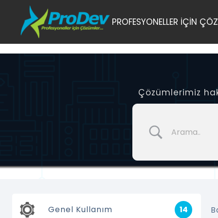
Skip
PROFESYONELLER İÇİN ÇÖZ
to
content
Çözümlerimiz hakk
Genel Kullanım
14
B