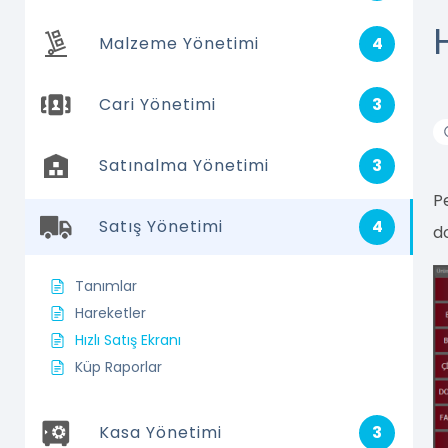
Malzeme Yönetimi
4
Cari Yönetimi
3
Satınalma Yönetimi
3
P
Satış Yönetimi
4
d
Tanımlar
Hareketler
Hızlı Satış Ekranı
Küp Raporlar
Kasa Yönetimi
3