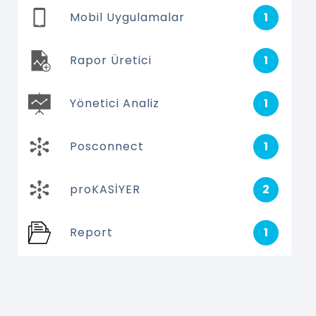
Mobil Uygulamalar
1
Rapor Üretici
1
Yönetici Analiz
1
Posconnect
1
proKASİYER
2
Report
1