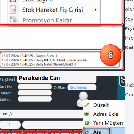
elem
Sayı
Fiş 
İrsa
Kal
Hız
Car