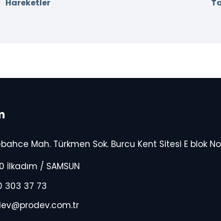
Hareketler
T
m
bahce Mah. Türkmen Sok. Burcu Kent Sitesi E blok No 
0 İlkadım / SAMSUN
0 303 37 73
dev@prodev.com.tr