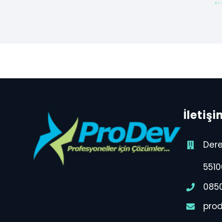
İletişi
Dere
5510
085
pro