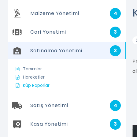
Malzeme Yönetimi
4
Cari Yönetimi
3
Satınalma Yönetimi
3
P
Tanımlar
al
Hareketler
Küp Raporlar
Satış Yönetimi
4
Kasa Yönetimi
3