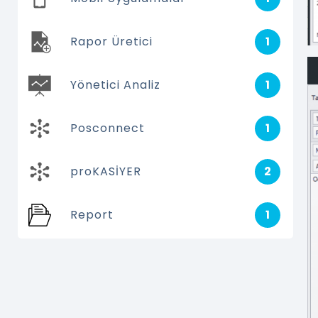
Rapor Üretici
1
Yönetici Analiz
1
Posconnect
1
proKASİYER
2
Report
1