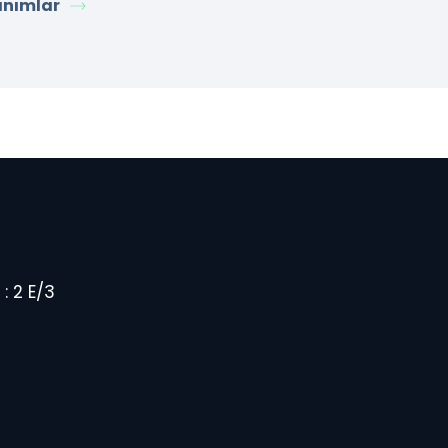
anımlar
: 2 E/3