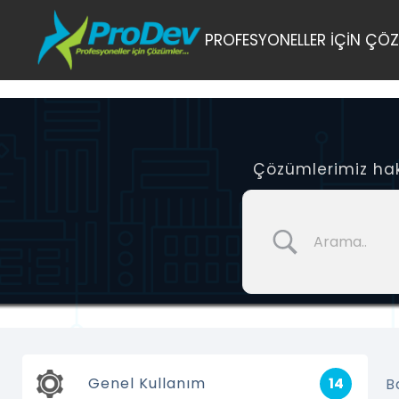
Skip
PROFESYONELLER İÇİN ÇÖZ
to
content
Çözümlerimiz hakk
Genel Kullanım
14
B