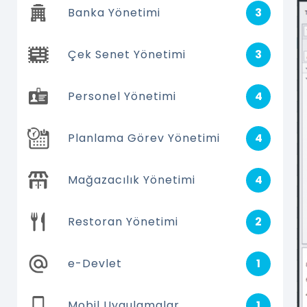
Banka Yönetimi
3
Çek Senet Yönetimi
3
Personel Yönetimi
4
Planlama Görev Yönetimi
4
Mağazacılık Yönetimi
4
Restoran Yönetimi
2
e-Devlet
1
Mobil Uygulamalar
1