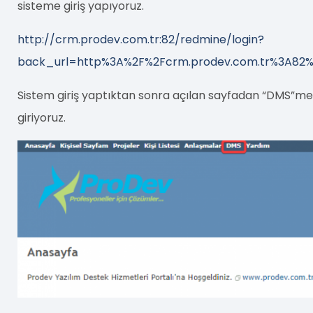
sisteme giriş yapıyoruz.
http://crm.prodev.com.tr:82/redmine/login?
back_url=http%3A%2F%2Fcrm.prodev.com.tr%3A82
Sistem giriş yaptıktan sonra açılan sayfadan “DMS”m
giriyoruz.