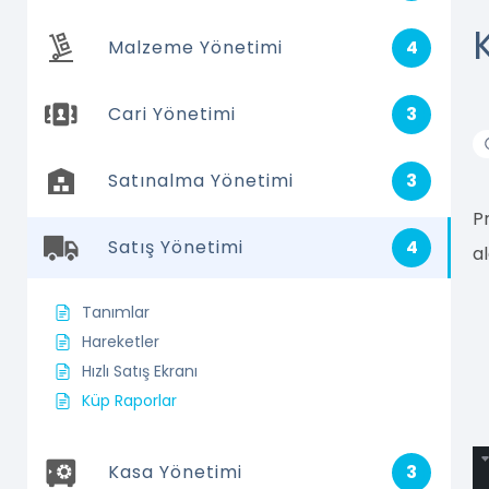
Malzeme Yönetimi
4
Cari Yönetimi
3
Satınalma Yönetimi
3
P
Satış Yönetimi
4
al
Tanımlar
Hareketler
Hızlı Satış Ekranı
Küp Raporlar
Kasa Yönetimi
3