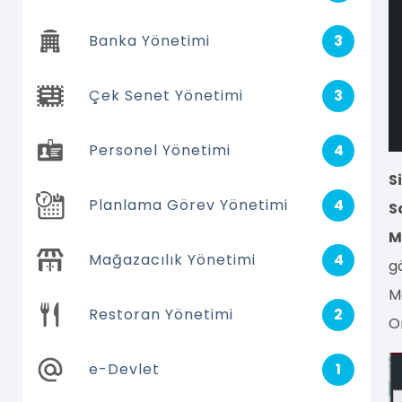
Banka Yönetimi
3
Çek Senet Yönetimi
3
Personel Yönetimi
4
S
Planlama Görev Yönetimi
4
S
M
Mağazacılık Yönetimi
4
gö
M
Restoran Yönetimi
2
O
e-Devlet
1