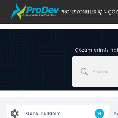
Skip
PROFESYONELLER İÇİN ÇÖZ
to
content
Çözümlerimiz hakk
Genel Kullanım
14
B