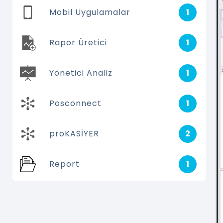
Mobil Uygulamalar
1
Rapor Üretici
1
Yönetici Analiz
1
Posconnect
1
proKASİYER
2
Report
1