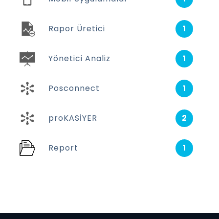
Rapor Üretici
1
Yönetici Analiz
1
Posconnect
1
proKASİYER
2
Report
1