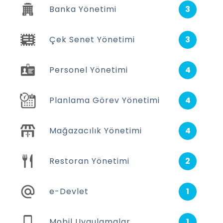
Banka Yönetimi
3
Çek Senet Yönetimi
3
Personel Yönetimi
4
Planlama Görev Yönetimi
4
Mağazacılık Yönetimi
4
Restoran Yönetimi
2
e-Devlet
1
Mobil Uygulamalar
1